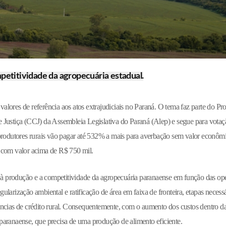
petitividade da agropecuária estadual.
lores de referência aos atos extrajudiciais no Paraná. O tema faz parte do Pro
 Justiça (CCJ) da Assembleia Legislativa do Paraná (Alep) e segue para votaç
 produtores rurais vão pagar até 532% a mais para averbação sem valor econôm
 com valor acima de R$ 750 mil.
os à produção e a competitividade da agropecuária paranaense em função das op
egularização ambiental e ratificação de área em faixa de fronteira, etapas necess
ncias de crédito rural. Consequentemente, com o aumento dos custos dentro da 
paranaense, que precisa de uma produção de alimento eficiente.