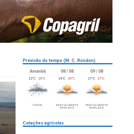
Previsão do tempo (M. C. Rondon)
Amanhã
08 / 08
09 / 08
13°C
19°C
14°C
26°C
17°C
27°C
CHUVA
PARCIALMENTE
PARCIALMENTE
NUBLADO
NUBLADO
Cotações agrícolas