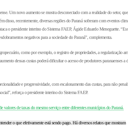
naense. Um novo aumento se mostra desconectado com a realidade do setor, qu
 Além disso, recentemente, diversas regiões do Paraná sofreram com eventos clim
destaca o presidente interino do Sistema FAEP, Ágide Eduardo Meneguette. “Es
esdobramentos negativos para a sociedade do Paraná”, complementa.
 agropecuário, como por exemplo, o registro de propriedades, a regularização am
umento dessas custas poderá dificultar o acesso de produtores paranaenses a d
rcionalidade e progressividade, com escalonamento das custas, para não penali
 social”, reforça o presidente interino do Sistema FAEP.
e valores de taxas do mesmo serviço entre diferentes municípios do Paraná.
entender o que efetivamente está sendo pago. Há diversos relatos que mostram