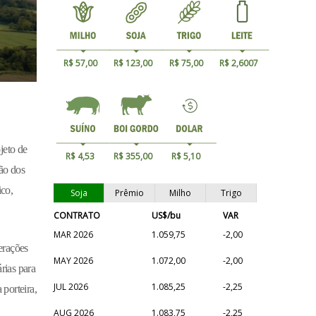
R$ 57,00
R$ 123,00
R$ 75,00
R$ 2,6007
jeto de
R$ 4,53
R$ 355,00
R$ 5,10
ão dos
ico,
Soja
Prêmio
Milho
Trigo
CONTRATO
US$/bu
VAR
MAR 2026
1.059,75
-2,00
erações
MAY 2026
1.072,00
-2,00
árias para
JUL 2026
1.085,25
-2,25
porteira,
AUG 2026
1.083,75
-2,25