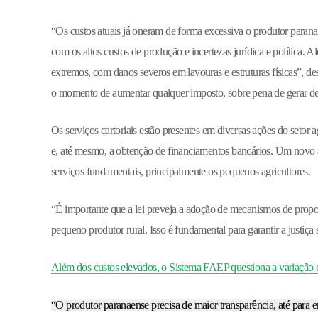
“Os custos atuais já oneram de forma excessiva o produtor para
com os altos custos de produção e incertezas jurídica e política.
extremos, com danos severos em lavouras e estruturas físicas”, 
o momento de aumentar qualquer imposto, sobre pena de gerar d
Os serviços cartoriais estão presentes em diversas ações do setor
e, até mesmo, a obtenção de financiamentos bancários. Um novo a
serviços fundamentais, principalmente os pequenos agricultores.
“É importante que a lei preveja a adoção de mecanismos de propo
pequeno produtor rural. Isso é fundamental para garantir a justiça
Além dos custos elevados, o Sistema FAEP questiona a variação d
“O produtor paranaense precisa de maior transparência, até para 