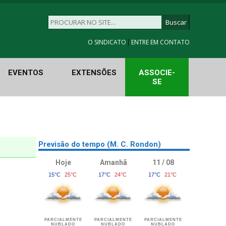
|
O SINDICATO
ENTRE EM CONTATO
EVENTOS
EXTENSÕES
ASSOCIE-
SE
Previsão do tempo (M. C. Rondon)
Hoje
Amanhã
11 / 08
15°C
25°C
17°C
24°C
17°C
21°C
PARCIALMENTE
PARCIALMENTE
PARCIALMENTE
NUBLADO
NUBLADO
NUBLADO