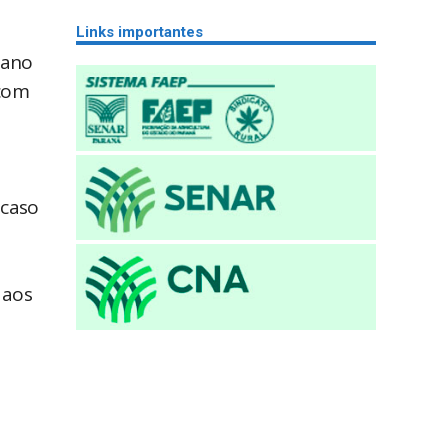
Links importantes
 ano
 com
 caso
 aos