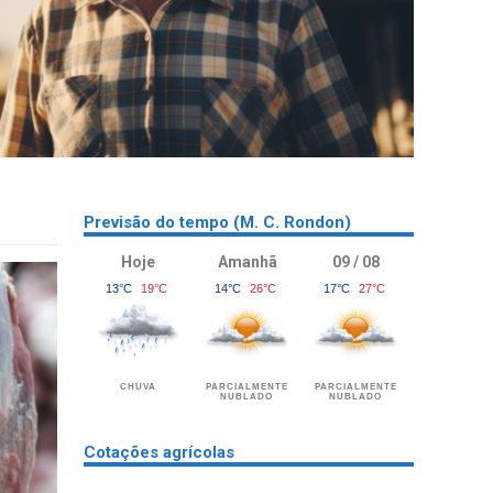
Previsão do tempo (M. C. Rondon)
Hoje
Amanhã
09 / 08
13°C
19°C
14°C
26°C
17°C
27°C
CHUVA
PARCIALMENTE
PARCIALMENTE
NUBLADO
NUBLADO
Cotações agrícolas