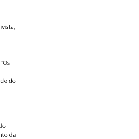
vista,
 “Os
ade do
ado
nto da