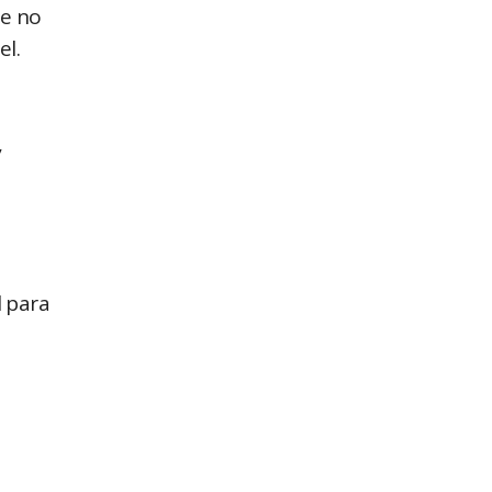
de no
el.
,
l para