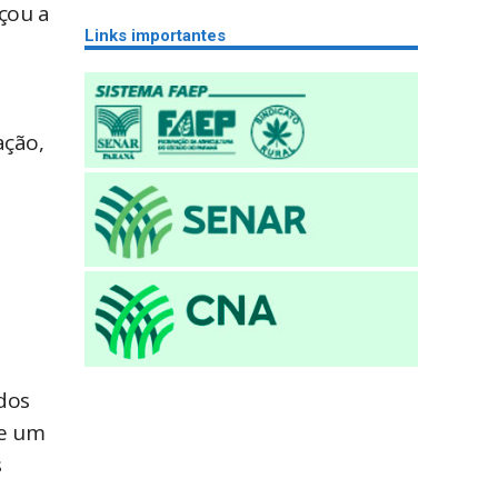
nçou a
Links importantes
ação,
 dos
de um
s