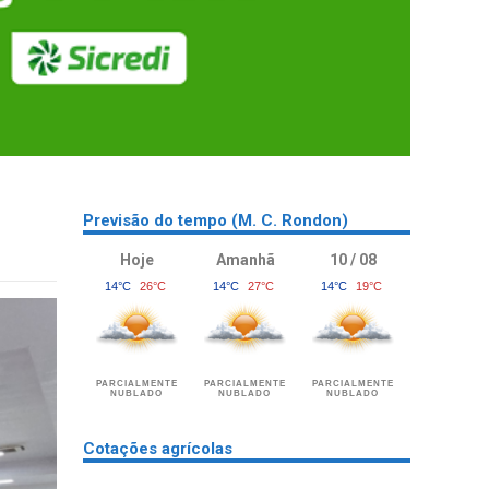
Previsão do tempo (M. C. Rondon)
Hoje
Amanhã
10 / 08
14°C
26°C
14°C
27°C
14°C
19°C
PARCIALMENTE
PARCIALMENTE
PARCIALMENTE
NUBLADO
NUBLADO
NUBLADO
Cotações agrícolas