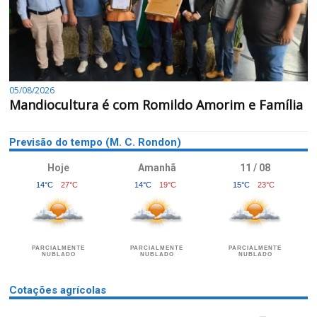
05/08/2026
Mandiocultura é com Romildo Amorim e Família
Previsão do tempo (M. C. Rondon)
Hoje
Amanhã
11 / 08
14°C
27°C
14°C
19°C
15°C
23°C
PARCIALMENTE
PARCIALMENTE
PARCIALMENTE
NUBLADO
NUBLADO
NUBLADO
Cotações agrícolas