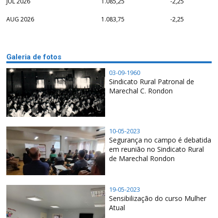
JUL 2026
1.085,25
-2,25
AUG 2026
1.083,75
-2,25
Galeria de fotos
03-09-1960
Sindicato Rural Patronal de
Marechal C. Rondon
10-05-2023
Segurança no campo é debatida
em reunião no Sindicato Rural
de Marechal Rondon
19-05-2023
Sensibilização do curso Mulher
Atual