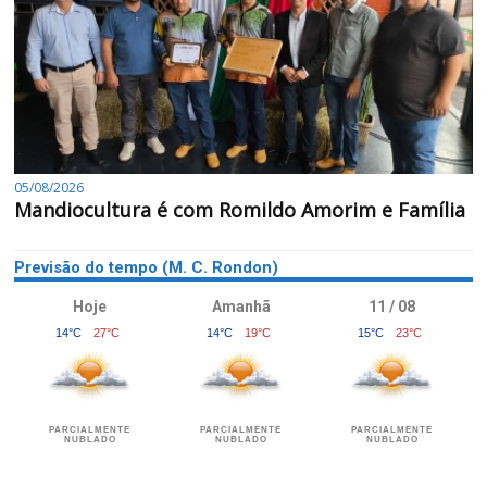
05/08/2026
Mandiocultura é com Romildo Amorim e Família
Previsão do tempo (M. C. Rondon)
Hoje
Amanhã
11 / 08
14°C
27°C
14°C
19°C
15°C
23°C
PARCIALMENTE
PARCIALMENTE
PARCIALMENTE
NUBLADO
NUBLADO
NUBLADO