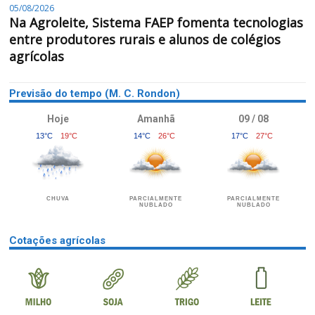
05/08/2026
Na Agroleite, Sistema FAEP fomenta tecnologias
entre produtores rurais e alunos de colégios
agrícolas
Previsão do tempo (M. C. Rondon)
Hoje
Amanhã
09 / 08
13°C
19°C
14°C
26°C
17°C
27°C
CHUVA
PARCIALMENTE
PARCIALMENTE
NUBLADO
NUBLADO
Cotações agrícolas