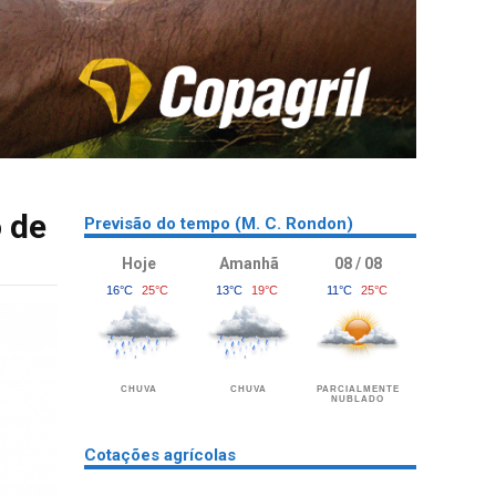
o de
Previsão do tempo (M. C. Rondon)
Hoje
Amanhã
08 / 08
16°C
25°C
13°C
19°C
11°C
25°C
CHUVA
CHUVA
PARCIALMENTE
NUBLADO
Cotações agrícolas