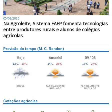
05/08/2026
Na Agroleite, Sistema FAEP fomenta tecnologias
entre produtores rurais e alunos de colégios
agrícolas
Previsão do tempo (M. C. Rondon)
Hoje
Amanhã
09 / 08
13°C
19°C
14°C
26°C
17°C
27°C
CHUVA
PARCIALMENTE
PARCIALMENTE
NUBLADO
NUBLADO
Cotações agrícolas