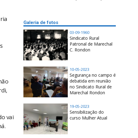
ria
Galeria de fotos
03-09-1960
Sindicato Rural
Patronal de Marechal
s
C. Rondon
10-05-2023
Segurança no campo é
 não
debatida em reunião
no Sindicato Rural de
di,
Marechal Rondon
19-05-2023
Sensibilização do
o vai
curso Mulher Atual
ná.