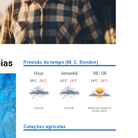
ias
Previsão do tempo (M. C. Rondon)
Hoje
Amanhã
08 / 08
18°C
26°C
13°C
19°C
14°C
26°C
CHUVA
CHUVA
PARCIALMENTE
NUBLADO
Cotações agrícolas