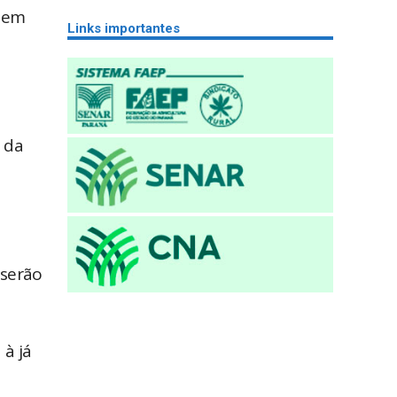
á em
Links importantes
a da
 serão
 à já