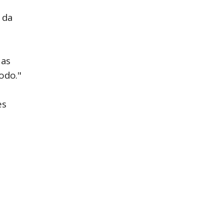
 da
das
odo."
es