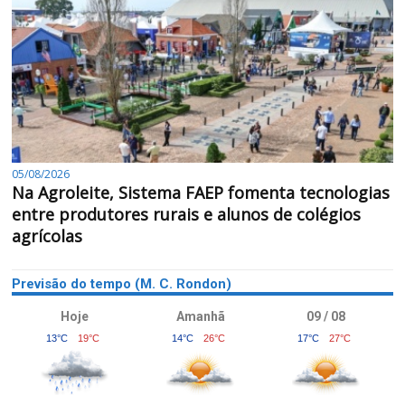
05/08/2026
Na Agroleite, Sistema FAEP fomenta tecnologias
entre produtores rurais e alunos de colégios
agrícolas
Previsão do tempo (M. C. Rondon)
Hoje
Amanhã
09 / 08
13°C
19°C
14°C
26°C
17°C
27°C