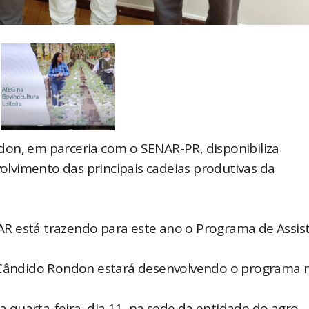
don, em parceria com o SENAR-PR, disponibiliza
lvimento das principais cadeias produtivas da
R está trazendo para este ano o Programa de Assis
l Cândido Rondon estará desenvolvendo o programa 
ta quarta-feira, dia 11, na sede da entidade do agro