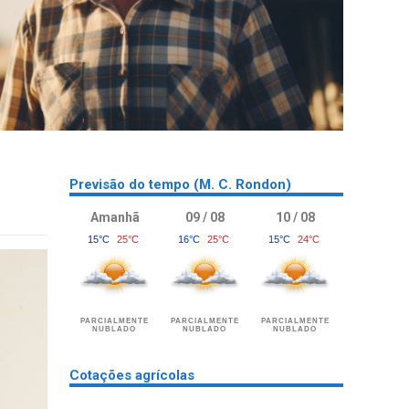
.
Previsão do tempo (M. C. Rondon)
Amanhã
09 / 08
10 / 08
15°C
25°C
16°C
25°C
15°C
24°C
PARCIALMENTE
PARCIALMENTE
PARCIALMENTE
NUBLADO
NUBLADO
NUBLADO
Cotações agrícolas