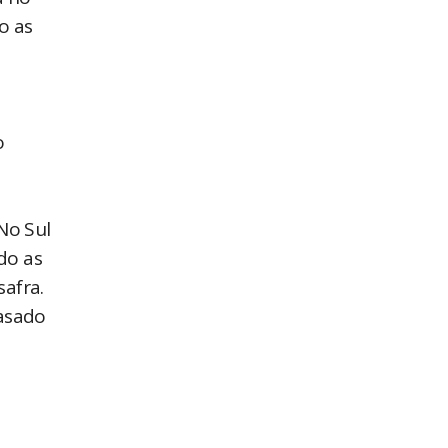
o as
o
No Sul
do as
afra.
rasado