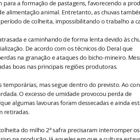
m para a formação de pastagens, favorecendo a pro
de alimentação animal. Entretanto, as chuvas tamb
eríodo de colheita, impossibilitando o trabalho a 
á atrasada e caminhando de forma lenta devido às chu
lização. De acordo com os técnicos do Deral que
perdas na granação e ataques do bicho-mineiro. Me
das boas nas principais regiões produtoras.
s temporárias, mas segue dentro do previsto. Ao con
retardada. O excesso de umidade provocou perda de
que algumas lavouras foram dessecadas e ainda est
retiradas.
lheita do milho 2ª safra precisaram interromper os
sivo na produção. Já aqueles em que a cultura estav