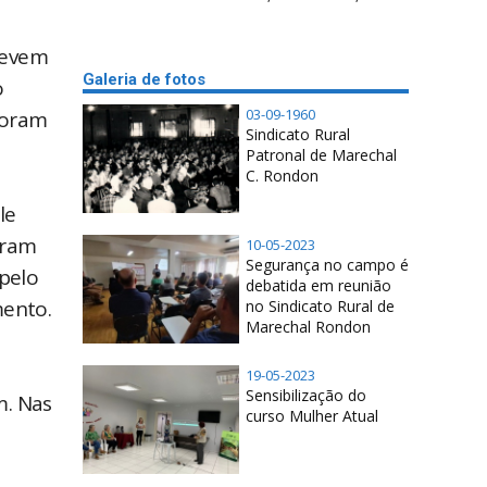
 devem
Galeria de fotos
o
03-09-1960
foram
Sindicato Rural
Patronal de Marechal
C. Rondon
le
aram
10-05-2023
Segurança no campo é
 pelo
debatida em reunião
mento.
no Sindicato Rural de
Marechal Rondon
s
19-05-2023
Sensibilização do
m. Nas
curso Mulher Atual