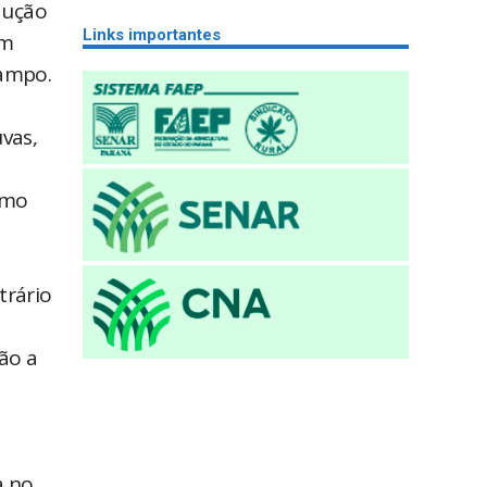
dução
Links importantes
ém
campo.
vas,
smo
trário
ão a
a no