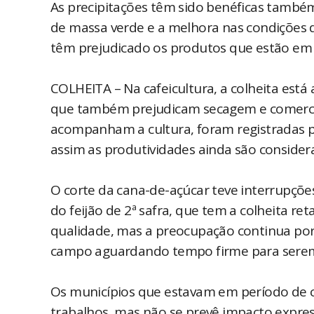
As precipitações têm sido benéficas també
de massa verde e a melhora nas condições 
têm prejudicado os produtos que estão em p
COLHEITA – Na cafeicultura, a colheita est
que também prejudicam secagem e comercia
acompanham a cultura, foram registradas 
assim as produtividades ainda são considera
O corte da cana-de-açúcar teve interrupçõe
do feijão de 2ª safra, que tem a colheita 
qualidade, mas a preocupação continua por
campo aguardando tempo firme para serem 
Os municípios que estavam em período de co
trabalhos, mas não se prevê impacto expres