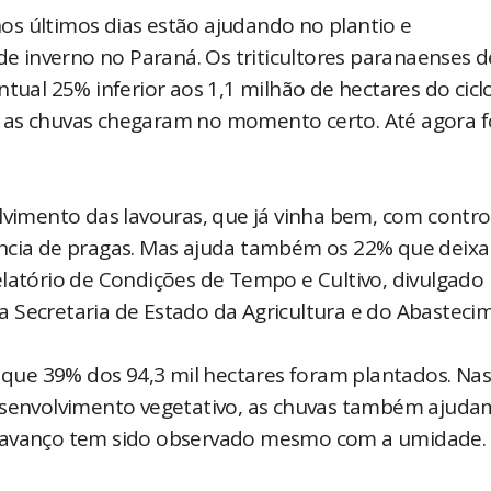
s últimos dias estão ajudando no plantio e
 de inverno no Paraná. Os triticultores paranaenses
tual 25% inferior aos 1,1 milhão de hectares do cicl
, as chuvas chegaram no momento certo. Até agora 
lvimento das lavouras, que já vinha bem, com contro
ência de pragas. Mas ajuda também os 22% que deix
elatório de Condições de Tempo e Cultivo, divulgado
 Secretaria de Estado da Agricultura e do Abasteci
a que 39% dos 94,3 mil hectares foram plantados. Na
desenvolvimento vegetativo, as chuvas também ajuda
o avanço tem sido observado mesmo com a umidade.