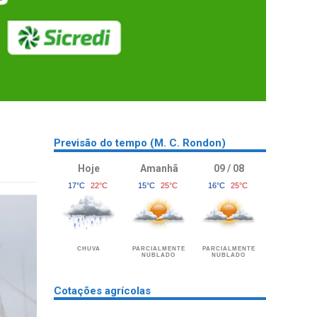
Previsão do tempo (M. C. Rondon)
Hoje
Amanhã
09 / 08
17°C
22°C
15°C
25°C
16°C
25°C
CHUVA
PARCIALMENTE
PARCIALMENTE
NUBLADO
NUBLADO
Cotações agrícolas