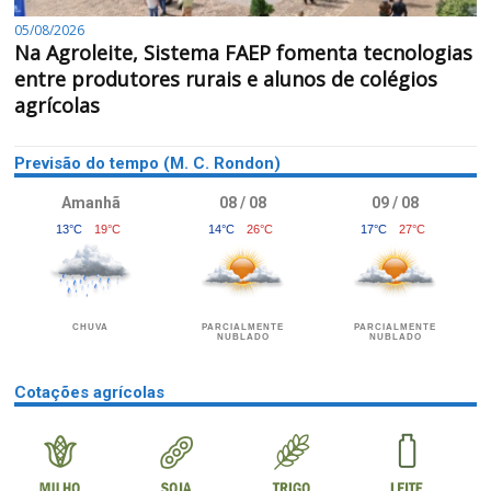
05/08/2026
Na Agroleite, Sistema FAEP fomenta tecnologias
entre produtores rurais e alunos de colégios
agrícolas
Previsão do tempo (M. C. Rondon)
Amanhã
08 / 08
09 / 08
13°C
19°C
14°C
26°C
17°C
27°C
CHUVA
PARCIALMENTE
PARCIALMENTE
NUBLADO
NUBLADO
Cotações agrícolas