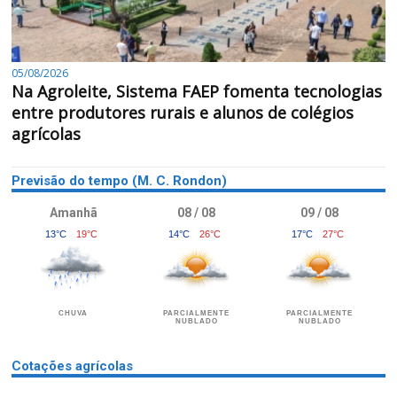
05/08/2026
Na Agroleite, Sistema FAEP fomenta tecnologias
entre produtores rurais e alunos de colégios
agrícolas
Previsão do tempo (M. C. Rondon)
Amanhã
08 / 08
09 / 08
13°C
19°C
14°C
26°C
17°C
27°C
CHUVA
PARCIALMENTE
PARCIALMENTE
NUBLADO
NUBLADO
Cotações agrícolas