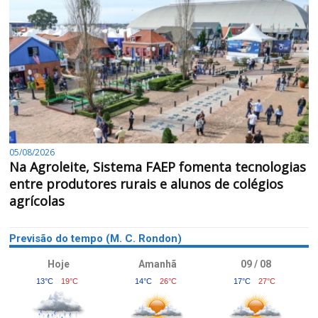
05/08/2026
Na Agroleite, Sistema FAEP fomenta tecnologias
entre produtores rurais e alunos de colégios
agrícolas
Previsão do tempo (M. C. Rondon)
Hoje
Amanhã
09 / 08
13°C
19°C
14°C
26°C
17°C
27°C