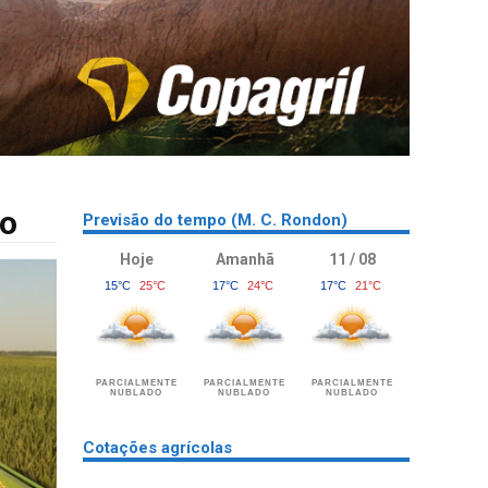
ro
Previsão do tempo (M. C. Rondon)
Hoje
Amanhã
11 / 08
15°C
25°C
17°C
24°C
17°C
21°C
PARCIALMENTE
PARCIALMENTE
PARCIALMENTE
NUBLADO
NUBLADO
NUBLADO
Cotações agrícolas