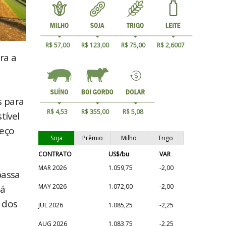
R$ 57,00
R$ 123,00
R$ 75,00
R$ 2,6007
ra a
o
s para
R$ 4,53
R$ 355,00
R$ 5,08
tível
reço
Soja
Prêmio
Milho
Trigo
CONTRATO
US$/bu
VAR
MAR 2026
1.059,75
-2,00
passa
MAY 2026
1.072,00
-2,00
já
 dos
JUL 2026
1.085,25
-2,25
AUG 2026
1.083,75
-2,25