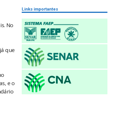
Links importantes
is. No
já que
no
s, e o
ndário