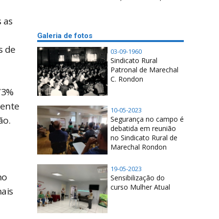
 as
Galeria de fotos
s de
03-09-1960
Sindicato Rural
Patronal de Marechal
C. Rondon
73%
mente
10-05-2023
ão.
Segurança no campo é
debatida em reunião
no Sindicato Rural de
Marechal Rondon
19-05-2023
no
Sensibilização do
curso Mulher Atual
ais