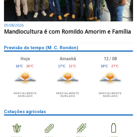
05/08/2026
Mandiocultura é com Romildo Amorim e Família
Previsão do tempo (M. C. Rondon)
Hoje
Amanhã
12 / 08
16°C
26°C
17°C
21°C
18°C
27°C
PARCIALMENTE
PARCIALMENTE
PARCIALMENTE
NUBLADO
NUBLADO
NUBLADO
Cotações agrícolas