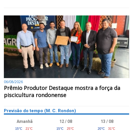
06/08/2026
Prêmio Produtor Destaque mostra a força da
piscicultura rondonense
Previsão do tempo (M. C. Rondon)
Amanhã
12 / 08
13 / 08
15°C
21°C
15°C
25°C
20°C
31°C