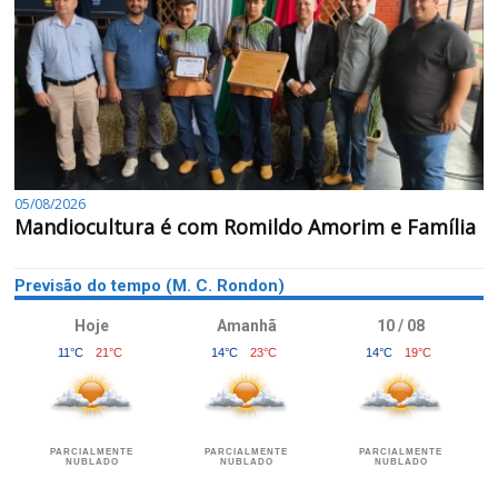
05/08/2026
Mandiocultura é com Romildo Amorim e Família
Previsão do tempo (M. C. Rondon)
Hoje
Amanhã
10 / 08
11°C
21°C
14°C
23°C
14°C
19°C
PARCIALMENTE
PARCIALMENTE
PARCIALMENTE
NUBLADO
NUBLADO
NUBLADO