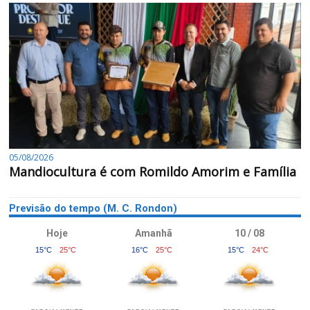
05/08/2026
Mandiocultura é com Romildo Amorim e Família
Previsão do tempo (M. C. Rondon)
Hoje
Amanhã
10 / 08
15°C
25°C
16°C
25°C
15°C
24°C