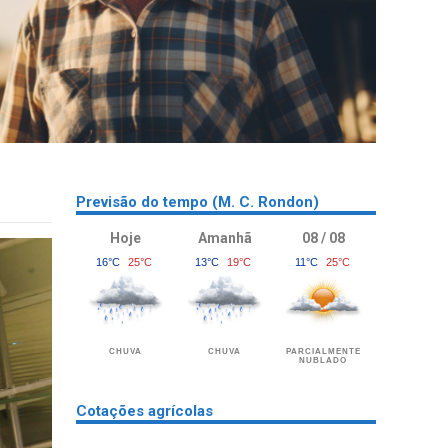
Previsão do tempo (M. C. Rondon)
Hoje
Amanhã
08 / 08
16°C
25°C
13°C
19°C
11°C
25°C
CHUVA
CHUVA
PARCIALMENTE
NUBLADO
Cotações agrícolas