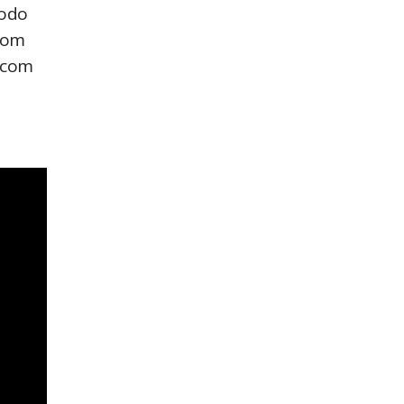
íodo
 com
, com