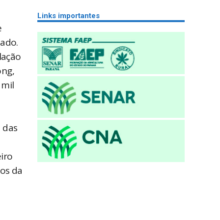
Links importantes
e
ado.
lação
ong,
 mil
 das
iro
dos da