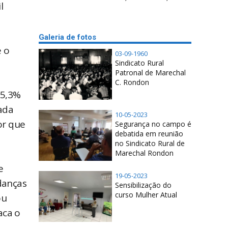
l
Galeria de fotos
e o
03-09-1960
Sindicato Rural
Patronal de Marechal
C. Rondon
 5,3%
ada
10-05-2023
or que
Segurança no campo é
debatida em reunião
no Sindicato Rural de
Marechal Rondon
e
19-05-2023
danças
Sensibilização do
curso Mulher Atual
ou
aca o