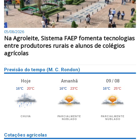
05/08/2026
Na Agroleite, Sistema FAEP fomenta tecnologias
entre produtores rurais e alunos de colégios
agrícolas
Previsão do tempo (M. C. Rondon)
Hoje
Amanhã
09 / 08
16°C
20°C
16°C
23°C
16°C
25°C
CHUVA
PARCIALMENTE
PARCIALMENTE
NUBLADO
NUBLADO
Cotações agrícolas