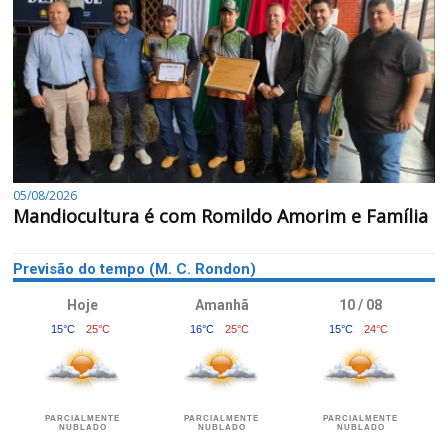
05/08/2026
Mandiocultura é com Romildo Amorim e Família
Previsão do tempo (M. C. Rondon)
Hoje
Amanhã
10 / 08
15°C
25°C
16°C
25°C
15°C
24°C
PARCIALMENTE
PARCIALMENTE
PARCIALMENTE
NUBLADO
NUBLADO
NUBLADO