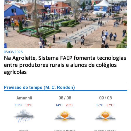
05/08/2026
Na Agroleite, Sistema FAEP fomenta tecnologias
entre produtores rurais e alunos de colégios
agrícolas
Previsão do tempo (M. C. Rondon)
Amanhã
08 / 08
09 / 08
13°C
19°C
14°C
26°C
17°C
27°C