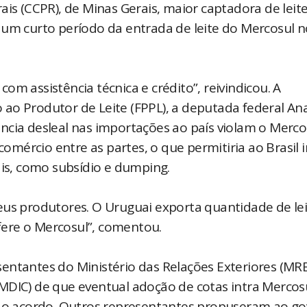
ais (CCPR), de Minas Gerais, maior captadora de leit
 um curto período da entrada de leite do Mercosul n
m assistência técnica e crédito”, reivindicou. A
ao Produtor de Leite (FPPL), a deputada federal An
ncia desleal nas importações ao país violam o Merco
comércio entre as partes, o que permitiria ao Brasil i
ais, como subsídio e dumping.
eus produtores. O Uruguai exporta quantidade de le
ere o Mercosul”, comentou.
entantes do Ministério das Relações Exteriores (MRE
MDIC) de que eventual adoção de cotas intra Mercos
am o acordo. Outros representantes propuseram ao g