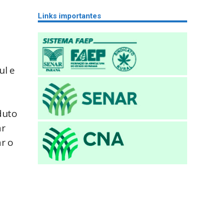
Links importantes
ul e
duto
ar
r o