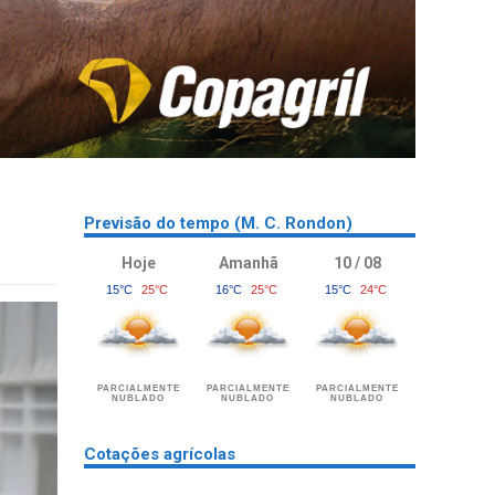
Previsão do tempo (M. C. Rondon)
Hoje
Amanhã
10 / 08
15°C
25°C
16°C
25°C
15°C
24°C
PARCIALMENTE
PARCIALMENTE
PARCIALMENTE
NUBLADO
NUBLADO
NUBLADO
Cotações agrícolas