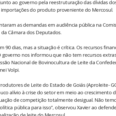
 junto ao governo pela reestruturação das dívidas do
s importações do produto proveniente do Mercosul.
entaram as demandas em audiência pública na Comi
al da Câmara dos Deputados.
m 90 dias, mas a situação é crítica. Os recursos finan
 O governo nos informou que não tem recursos extra
issão Nacional de Bovinocultura de Leite da Confede
nei Volpi.
odutores de Leite do Estado de Goiás (Aproleite- GO
uco alívio à crise do setor em meio ao crescimento 
tuação de competição totalmente desigual. Não tem
ítica pública para isso”, observou Xavier ao defende
alização de leite do Mercosul.