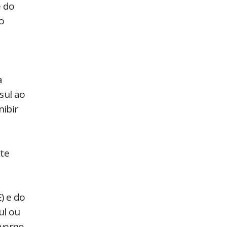
e do
o
a
sul ao
nibir
ite
) e do
ul ou
overno