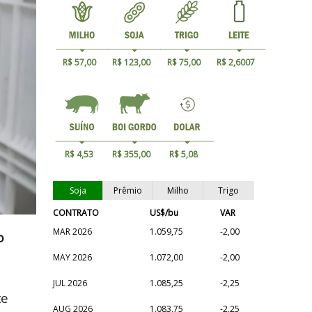
R$ 57,00
R$ 123,00
R$ 75,00
R$ 2,6007
R$ 4,53
R$ 355,00
R$ 5,08
Soja
Prêmio
Milho
Trigo
CONTRATO
US$/bu
VAR
MAR 2026
1.059,75
-2,00
o
MAY 2026
1.072,00
-2,00
JUL 2026
1.085,25
-2,25
te
AUG 2026
1.083,75
-2,25