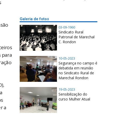
s
Galeria de fotos
ssão
03-09-1960
Sindicato Rural
Patronal de Marechal
C. Rondon
ceiros
s para
10-05-2023
ração
Segurança no campo é
debatida em reunião
no Sindicato Rural de
Marechal Rondon
),
19-05-2023
da
Sensibilização do
os
curso Mulher Atual
r a