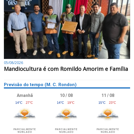
05/08/2026
Mandiocultura é com Romildo Amorim e Família
Previsão do tempo (M. C. Rondon)
Amanhã
10 / 08
11 / 08
14°C
27°C
14°C
19°C
15°C
23°C
PARCIALMENTE
PARCIALMENTE
PARCIALMENTE
NUBLADO
NUBLADO
NUBLADO