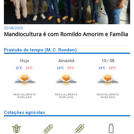
05/08/2026
Mandiocultura é com Romildo Amorim e Família
Previsão do tempo (M. C. Rondon)
Hoje
Amanhã
10 / 08
11°C
21°C
14°C
23°C
14°C
19°C
PARCIALMENTE
PARCIALMENTE
PARCIALMENTE
NUBLADO
NUBLADO
NUBLADO
Cotações agrícolas