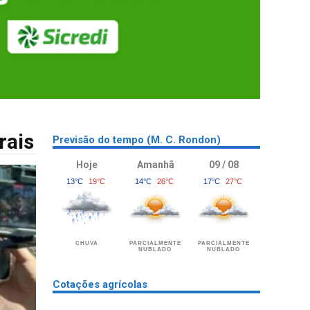
rais
Previsão do tempo (M. C. Rondon)
Hoje
Amanhã
09 / 08
13°C
19°C
14°C
26°C
17°C
27°C
CHUVA
PARCIALMENTE
PARCIALMENTE
NUBLADO
NUBLADO
Cotações agrícolas