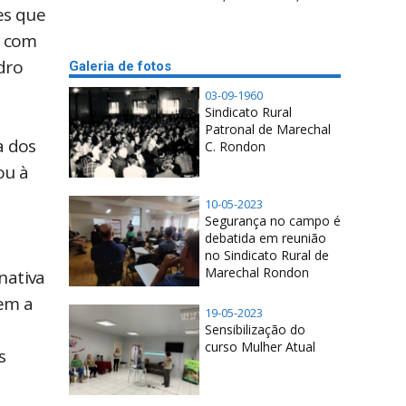
es que
r com
dro
Galeria de fotos
03-09-1960
Sindicato Rural
Patronal de Marechal
a dos
C. Rondon
ou à
10-05-2023
Segurança no campo é
debatida em reunião
no Sindicato Rural de
Marechal Rondon
nativa
dem a
19-05-2023
Sensibilização do
curso Mulher Atual
s