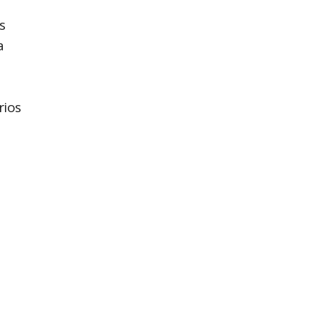
s
a
rios
o