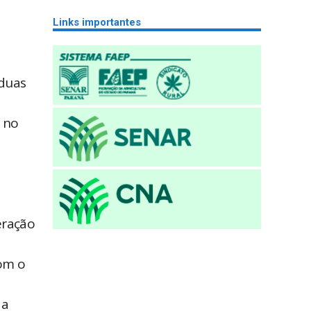
Links importantes
duas
o no
eração
com o
 a