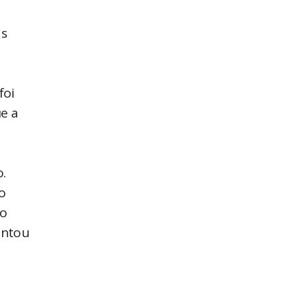
as
foi
ue a
.
o
do
entou