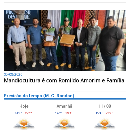
05/08/2026
Mandiocultura é com Romildo Amorim e Família
Previsão do tempo (M. C. Rondon)
Hoje
Amanhã
11 / 08
14°C
27°C
14°C
19°C
15°C
23°C