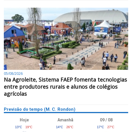
05/08/2026
Na Agroleite, Sistema FAEP fomenta tecnologias
entre produtores rurais e alunos de colégios
agrícolas
Previsão do tempo (M. C. Rondon)
Hoje
Amanhã
09 / 08
13°C
19°C
14°C
26°C
17°C
27°C