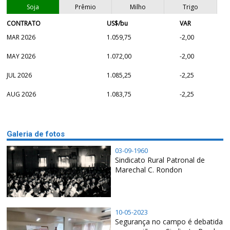
Soja
Prêmio
Milho
Trigo
CONTRATO
US$/bu
VAR
MAR 2026
1.059,75
-2,00
MAY 2026
1.072,00
-2,00
JUL 2026
1.085,25
-2,25
AUG 2026
1.083,75
-2,25
Galeria de fotos
03-09-1960
Sindicato Rural Patronal de
Marechal C. Rondon
10-05-2023
Segurança no campo é debatida