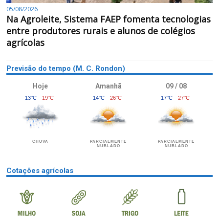
05/08/2026
Na Agroleite, Sistema FAEP fomenta tecnologias
entre produtores rurais e alunos de colégios
agrícolas
Previsão do tempo (M. C. Rondon)
Hoje
Amanhã
09 / 08
13°C
19°C
14°C
26°C
17°C
27°C
CHUVA
PARCIALMENTE
PARCIALMENTE
NUBLADO
NUBLADO
Cotações agrícolas