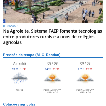
05/08/2026
Na Agroleite, Sistema FAEP fomenta tecnologias
entre produtores rurais e alunos de colégios
agrícolas
Previsão do tempo (M. C. Rondon)
Amanhã
08 / 08
09 / 08
13°C
19°C
14°C
26°C
17°C
27°C
CHUVA
PARCIALMENTE
PARCIALMENTE
NUBLADO
NUBLADO
Cotações agrícolas