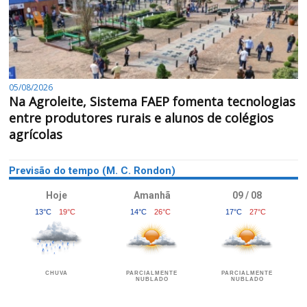
05/08/2026
Na Agroleite, Sistema FAEP fomenta tecnologias
entre produtores rurais e alunos de colégios
agrícolas
Previsão do tempo (M. C. Rondon)
Hoje
Amanhã
09 / 08
13°C
19°C
14°C
26°C
17°C
27°C
CHUVA
PARCIALMENTE
PARCIALMENTE
NUBLADO
NUBLADO