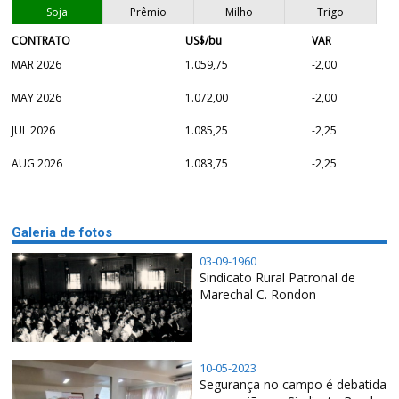
Soja
Prêmio
Milho
Trigo
CONTRATO
US$/bu
VAR
MAR 2026
1.059,75
-2,00
MAY 2026
1.072,00
-2,00
JUL 2026
1.085,25
-2,25
AUG 2026
1.083,75
-2,25
Galeria de fotos
03-09-1960
Sindicato Rural Patronal de
Marechal C. Rondon
10-05-2023
Segurança no campo é debatida