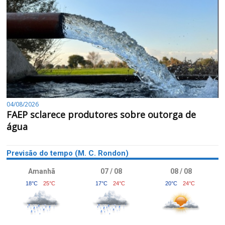
04/08/2026
FAEP sclarece produtores sobre outorga de
água
Previsão do tempo (M. C. Rondon)
Amanhã
07 / 08
08 / 08
18°C
25°C
17°C
24°C
20°C
24°C