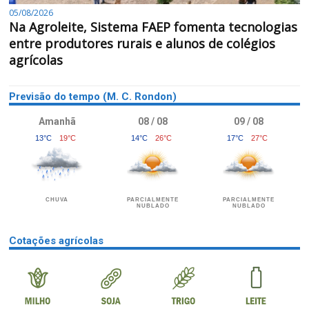
05/08/2026
Na Agroleite, Sistema FAEP fomenta tecnologias
entre produtores rurais e alunos de colégios
agrícolas
Previsão do tempo (M. C. Rondon)
Amanhã
08 / 08
09 / 08
13°C
19°C
14°C
26°C
17°C
27°C
CHUVA
PARCIALMENTE
PARCIALMENTE
NUBLADO
NUBLADO
Cotações agrícolas