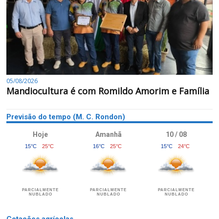
05/08/2026
Mandiocultura é com Romildo Amorim e Família
Previsão do tempo (M. C. Rondon)
Hoje
Amanhã
10 / 08
15°C
25°C
16°C
25°C
15°C
24°C
PARCIALMENTE
PARCIALMENTE
PARCIALMENTE
NUBLADO
NUBLADO
NUBLADO