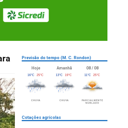
ara
Previsão do tempo (M. C. Rondon)
Hoje
Amanhã
08 / 08
16°C
25°C
13°C
19°C
11°C
25°C
CHUVA
CHUVA
PARCIALMENTE
NUBLADO
Cotações agrícolas