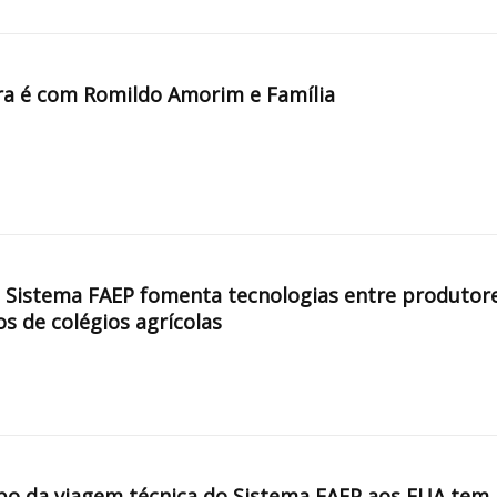
a é com Romildo Amorim e Família
, Sistema FAEP fomenta tecnologias entre produtor
os de colégios agrícolas
po da viagem técnica do Sistema FAEP aos EUA tem