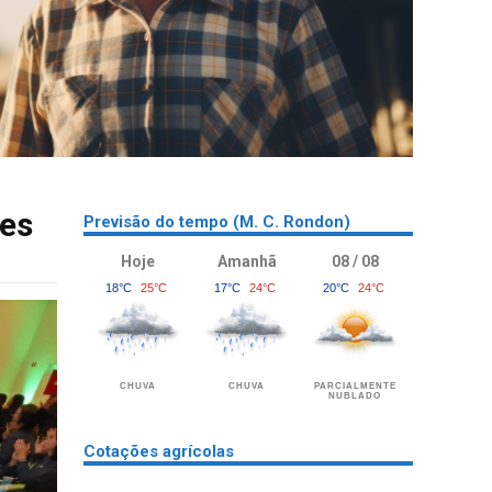
res
Previsão do tempo (M. C. Rondon)
Hoje
Amanhã
08 / 08
18°C
25°C
17°C
24°C
20°C
24°C
CHUVA
CHUVA
PARCIALMENTE
NUBLADO
Cotações agrícolas