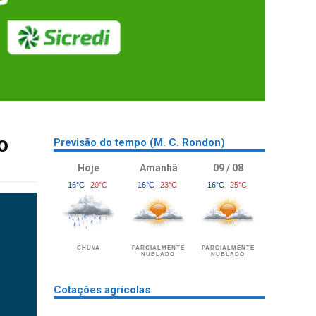
o
Previsão do tempo (M. C. Rondon)
Hoje
Amanhã
09 / 08
16°C
20°C
16°C
23°C
16°C
25°C
CHUVA
PARCIALMENTE
PARCIALMENTE
NUBLADO
NUBLADO
Cotações agrícolas