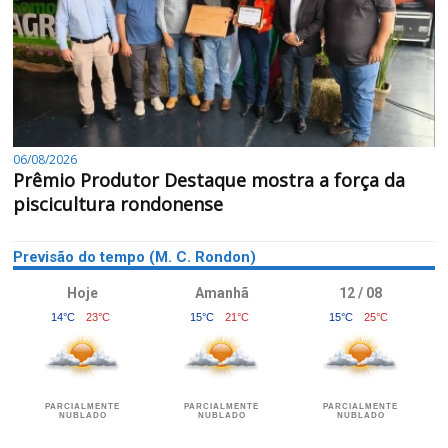
06/08/2026
Prêmio Produtor Destaque mostra a força da
piscicultura rondonense
Previsão do tempo (M. C. Rondon)
Hoje
Amanhã
12 / 08
14°C
23°C
15°C
21°C
15°C
25°C
PARCIALMENTE
PARCIALMENTE
PARCIALMENTE
NUBLADO
NUBLADO
NUBLADO