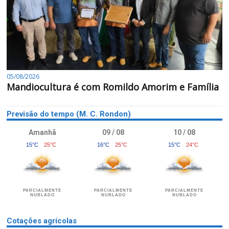
05/08/2026
Mandiocultura é com Romildo Amorim e Família
Previsão do tempo (M. C. Rondon)
Amanhã
09 / 08
10 / 08
15°C
25°C
16°C
25°C
15°C
24°C
PARCIALMENTE
PARCIALMENTE
PARCIALMENTE
NUBLADO
NUBLADO
NUBLADO
Cotações agrícolas