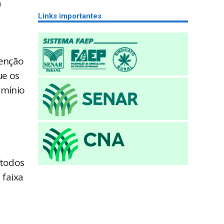
a
Links importantes
tenção
ue os
omínio
 todos
 faixa