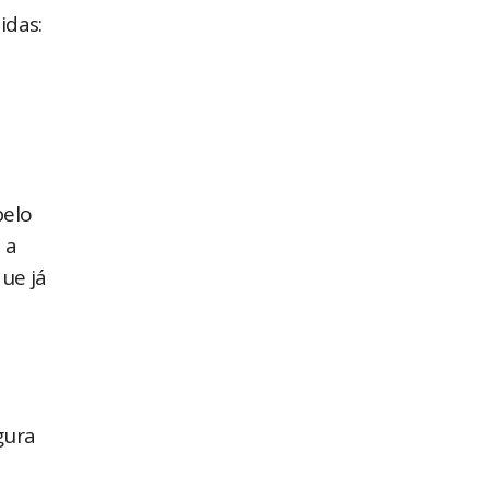
idas:
pelo
 a
ue já
gura