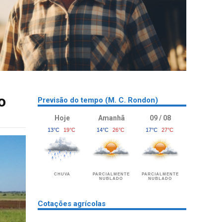
o
Previsão do tempo (M. C. Rondon)
Hoje
Amanhã
09 / 08
13°C
19°C
14°C
26°C
17°C
27°C
CHUVA
PARCIALMENTE
PARCIALMENTE
NUBLADO
NUBLADO
Cotações agrícolas