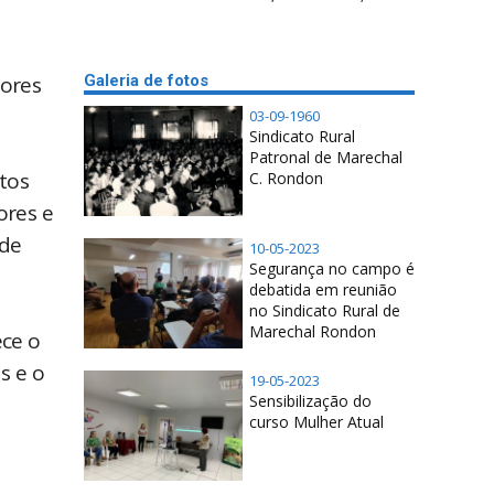
tores
Galeria de fotos
03-09-1960
Sindicato Rural
Patronal de Marechal
tos
C. Rondon
ores e
 de
10-05-2023
Segurança no campo é
debatida em reunião
no Sindicato Rural de
Marechal Rondon
ece o
s e o
19-05-2023
Sensibilização do
curso Mulher Atual