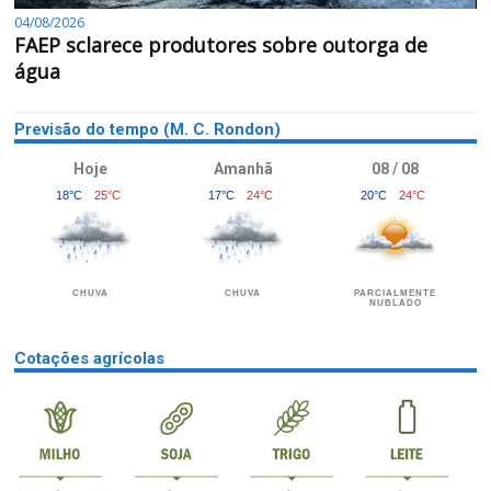
04/08/2026
FAEP sclarece produtores sobre outorga de
água
Previsão do tempo (M. C. Rondon)
Hoje
Amanhã
08 / 08
18°C
25°C
17°C
24°C
20°C
24°C
CHUVA
CHUVA
PARCIALMENTE
NUBLADO
Cotações agrícolas