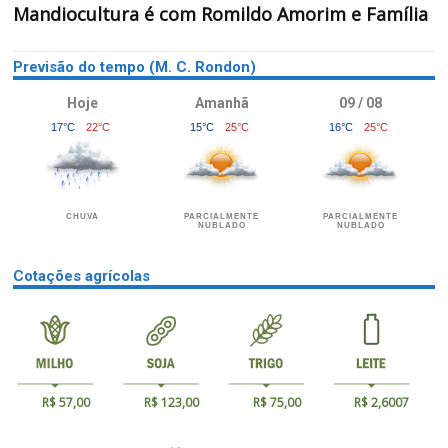
Mandiocultura é com Romildo Amorim e Família
Previsão do tempo (M. C. Rondon)
Hoje
Amanhã
09 / 08
17°C
22°C
15°C
25°C
16°C
25°C
CHUVA
PARCIALMENTE
PARCIALMENTE
NUBLADO
NUBLADO
Cotações agrícolas
R$ 57,00
R$ 123,00
R$ 75,00
R$ 2,6007