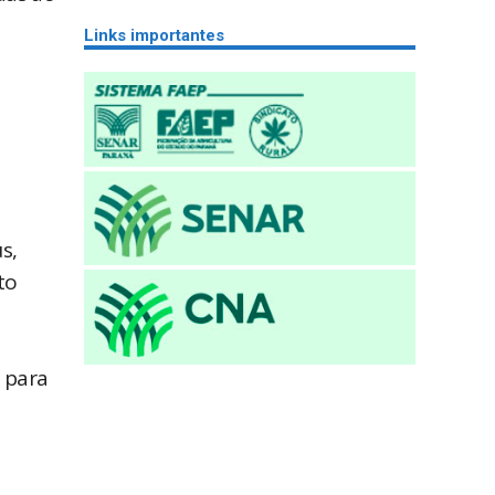
Links importantes
s,
to
 para