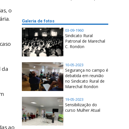
as, o
ria.
Galeria de fotos
03-09-1960
Sindicato Rural
Patronal de Marechal
 caso
C. Rondon
10-05-2023
l da
Segurança no campo é
debatida em reunião
no Sindicato Rural de
Marechal Rondon
em
19-05-2023
Sensibilização do
curso Mulher Atual
das ao