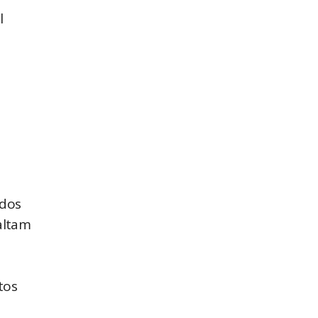
l
ados
altam
tos