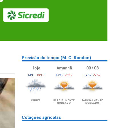
Previsão do tempo (M. C. Rondon)
Hoje
Amanhã
09 / 08
13°C
19°C
14°C
26°C
17°C
27°C
CHUVA
PARCIALMENTE
PARCIALMENTE
NUBLADO
NUBLADO
Cotações agrícolas