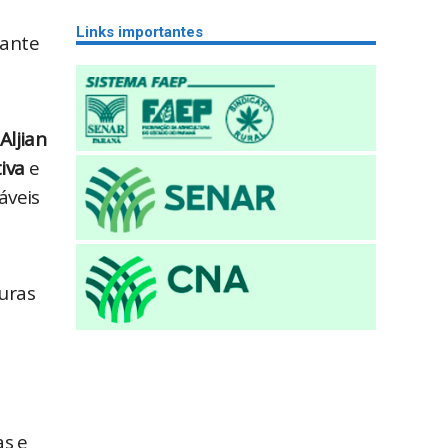
Links importantes
ante 
Aljian 
iva
 e 
veis 
ras 
s e 