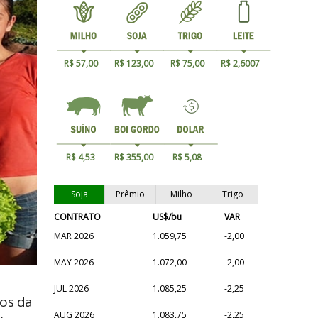
R$ 57,00
R$ 123,00
R$ 75,00
R$ 2,6007
R$ 4,53
R$ 355,00
R$ 5,08
Soja
Prêmio
Milho
Trigo
CONTRATO
US$/bu
VAR
MAR 2026
1.059,75
-2,00
MAY 2026
1.072,00
-2,00
JUL 2026
1.085,25
-2,25
os da 
AUG 2026
1.083,75
-2,25