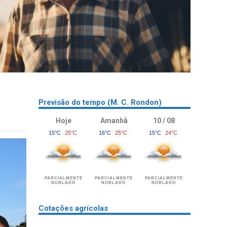
Previsão do tempo (M. C. Rondon)
Hoje
Amanhã
10 / 08
15°C
25°C
16°C
25°C
15°C
24°C
PARCIALMENTE
PARCIALMENTE
PARCIALMENTE
NUBLADO
NUBLADO
NUBLADO
Cotações agrícolas