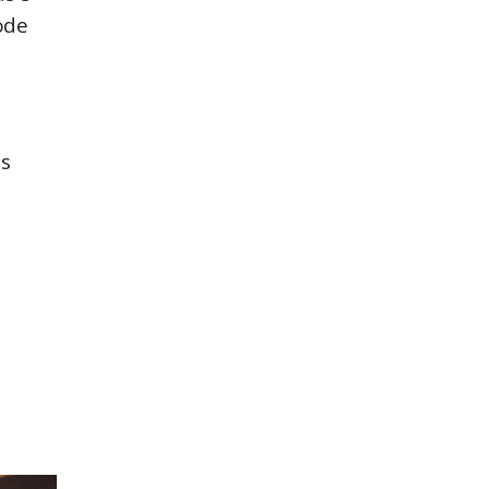
de 
s 