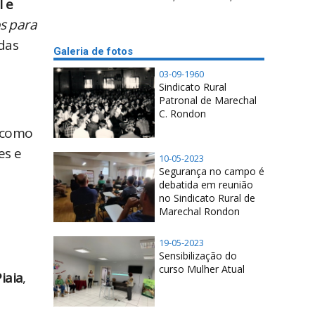
 e 
 para 
, acontecerá a partir das 
Galeria de fotos
03-09-1960
Sindicato Rural
Patronal de Marechal
C. Rondon
 como 
s e 
10-05-2023
Segurança no campo é
debatida em reunião
no Sindicato Rural de
Marechal Rondon
19-05-2023
Sensibilização do
curso Mulher Atual
iaia
, 