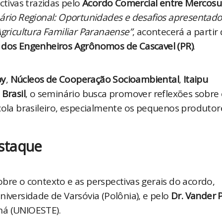
tivas trazidas pelo 
Acordo Comercial entre Mercosul
ário Regional: Oportunidades e desafios apresentados
Agricultura Familiar Paranaense”
 dos Engenheiros Agrônomos de Cascavel (PR)
.
py
, 
Núcleos de Cooperação Socioambiental
, 
Itaipu 
Brasil
, o seminário busca promover reflexões sobre
cola brasileiro, especialmente os pequenos produtore
staque
bre o contexto e as perspectivas gerais do acordo, 
Universidade de Varsóvia (Polônia), e pelo 
Dr. Vander P
ná (UNIOESTE).