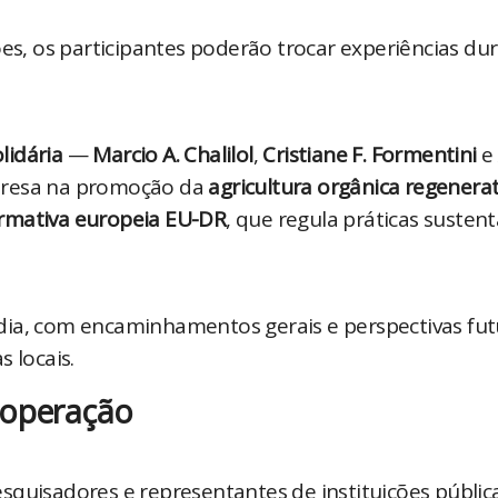
, os participantes poderão trocar experiências dur
lidária
 — 
Marcio A. Chalilol
, 
Cristiane F. Formentini
 e 
presa na promoção da 
agricultura orgânica regenerat
ormativa europeia EU-DR
, que regula práticas sustentá
ia, com encaminhamentos gerais e perspectivas futu
 locais.
ooperação
quisadores e representantes de instituições pública