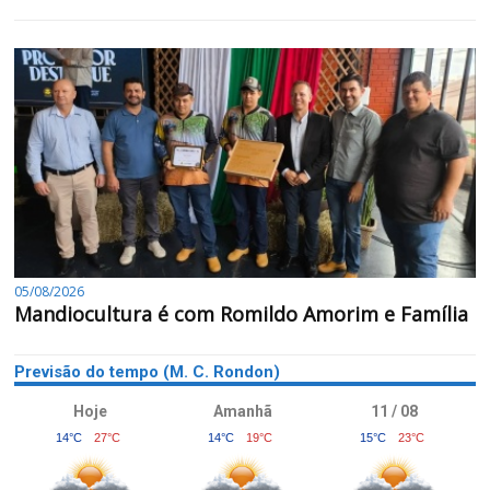
05/08/2026
Mandiocultura é com Romildo Amorim e Família
Previsão do tempo (M. C. Rondon)
Hoje
Amanhã
11 / 08
14°C
27°C
14°C
19°C
15°C
23°C